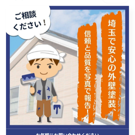
リフォーム時期を逃す理由と適切な判断
法
2026/01/27
1
2
3
4
5
...
19
カテゴリー
Categories
全てのカテゴリー
外壁塗装
外壁塗装工事
お気軽にお問い合わせください