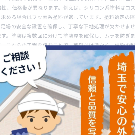
候性、価格帯が異なります。例えば、シリコン系塗料はコ
を求める場合はフッ素系塗料が適しています。塗料選定の
ず足場の安全な設置を確保し、丁寧な下地処理が欠かせま
ます。塗装は複数回に分けて塗装厚を確保し、ムラを防ぎ
す。これらの工程を踏むことで、美観だけでなく、建物の
ポイントをしっかり理解し、信頼できる施工業者に相談す
立する外壁塗装のコツ
かせない作業であり、その成功には仕上げ作業が重要な役
ます。次に、下地処理として古い塗膜の除去やひび割れの
の3層構造で施工され、それぞれの層が塗膜の強度と耐久性
件への対応が品質維持のポイントです。塗料の種類や塗布
装が実現します。これらの工程を理解し適切に進めること