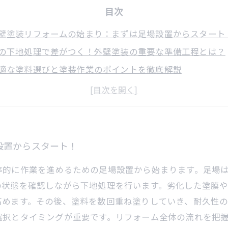
目次
壁塗装リフォームの始まり：まずは足場設置からスタート
の下地処理で差がつく！外壁塗装の重要な準備工程とは？
適な塗料選びと塗装作業のポイントを徹底解説
上げ作業が決め手！美しさと耐久性を両立する外壁塗装の
壁塗装リフォームの全工程をマスターして理想の住まいを
敗しないリフォーム予算の立て方と施工計画の秘訣
候や安全面にも配慮！プロが教える外壁塗装の現場のリア
設置からスタート！
率的に作業を進めるための足場設置から始まります。足場
の状態を確認しながら下地処理を行います。劣化した塗膜
高めます。その後、塗料を数回重ね塗りしていき、耐久性
選択とタイミングが重要です。リフォーム全体の流れを把