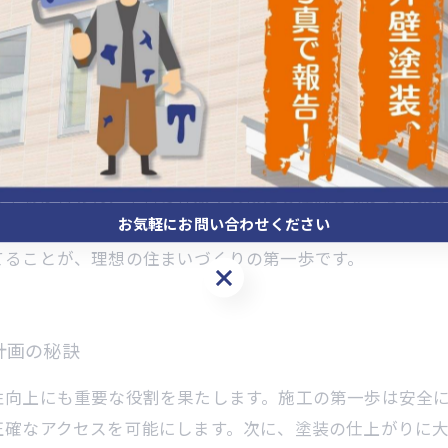
て理想の住まいを実現！
く、耐久性を高める重要なリフォーム工程です。まず最初
して、古い塗膜の剥がしやクラックの補修を徹底し、塗料
の塗装が行われ、塗料の種類や天候にも注意しながら作業
お気軽にお問い合わせください
の細やかな工程を確実にこなすことで、長期間美観と機能
てることが、理想の住まいづくりの第一歩です。
お気軽にお問い合わせください
計画の秘訣
性向上にも重要な役割を果たします。施工の第一歩は安全
正確なアクセスを可能にします。次に、塗装の仕上がりに