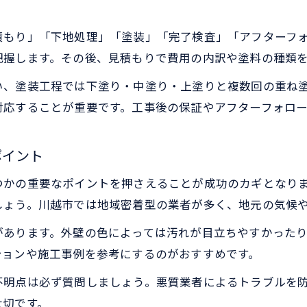
色選びで失敗しない屋根・外壁塗装のコツ
屋根・外壁塗装で人気の色と選び方の基本
積もり」「下地処理」「塗装」「完了検査」「アフターフ
屋根・外壁塗装の色選びで重視すべき視点
把握します。その後、見積もりで費用の内訳や塗料の種類
屋根・外壁塗装で後悔しないための配色例
い、塗装工程では下塗り・中塗り・上塗りと複数回の重ね
トレンドを意識した屋根・外壁塗装の色選び
対応することが重要です。工事後の保証やアフターフォロ
汚れが目立ちにくい屋根・外壁塗装の色とは
屋根・外壁塗装なら避けたほうがよい色とは
ポイント
外壁の色でやめたほうがいい色の理由を解説
つかの重要なポイントを押さえることが成功のカギとなり
屋根・外壁塗装で避けたい色の特徴と事例
しょう。川越市では地域密着型の業者が多く、地元の気候
汚れやすい屋根・外壁塗装の色は要注意
があります。外壁の色によっては汚れが目立ちやすかった
屋根・外壁塗装で近隣と調和しない色とは
ションや施工事例を参考にするのがおすすめです。
屋根・外壁塗装で失敗しがちな色選びの落とし穴
不明点は必ず質問しましょう。悪質業者によるトラブルを
塗装工事に適した時期とおすすめスケジュール
大切です。