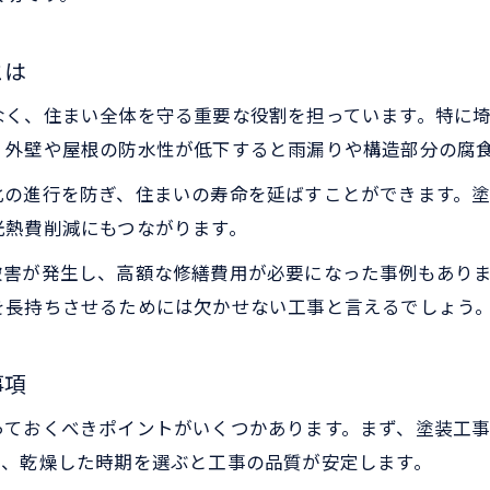
屋根・外壁塗装にふさわしい季節の選び方
外壁塗装に適さない月とその理由を知ろう
とは
屋根・外壁塗装の最適スケジュール例を紹介
なく、住まい全体を守る重要な役割を担っています。特に
天候リスクを減らす屋根・外壁塗装時期の工夫
、外壁や屋根の防水性が低下すると雨漏りや構造部分の腐
屋根・外壁塗装で失敗しないための時期選定法
化の進行を防ぎ、住まいの寿命を延ばすことができます。
2026年屋根・外壁塗装の補助金最新情報紹介
光熱費削減にもつながります。
2026年屋根・外壁塗装補助金の最新制度解説
害が発生し、高額な修繕費用が必要になった事例もありま
屋根・外壁塗装の補助金申請手順とポイント
お気軽にお問い合わせください
お気軽にお問い合わせください
を長持ちさせるためには欠かせない工事と言えるでしょう
屋根・外壁塗装で使える補助金の条件とは
補助金を活用した屋根・外壁塗装の費用節約術
事項
屋根・外壁塗装の補助金額と利用時の注意点
っておくべきポイントがいくつかあります。まず、塗装工
け、乾燥した時期を選ぶと工事の品質が安定します。