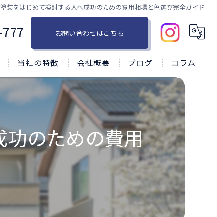
壁塗装をはじめて検討する人へ成功のための費用相場と色選び完全ガイド
-777
お問い合わせはこちら
当社の特徴
会社概要
ブログ
コラム
塗り替え
戸建て
成功のための費用
屋根
リフォーム
防水