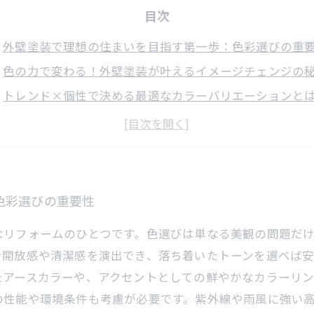
目次
外壁塗装で理想の住まいを目指す第一歩：色彩選びの重
色の力で変わる！外壁塗装が叶えるイメージチェンジの
トレンド×個性で決める最適なカラーバリエーションと
耐久性も考慮した色選びで、長く快適な住まいを実現し
理想の外壁色で新たな暮らしが始まる：成功事例と体験
初心者でもわかる外壁塗装の基本ポイントと色彩計画の
理想の色彩変化で魅力アップ！外壁塗装リフォームのま
色彩選びの重要性
なリフォームのひとつです。色選びは単なる美観の問題だ
で開放感や清潔感を演出でき、落ち着いたトーンを選べば
たアースカラーや、アクセントとしての鮮やかなカラーリ
の性能や環境条件も考慮が必要です。紫外線や雨風に強い