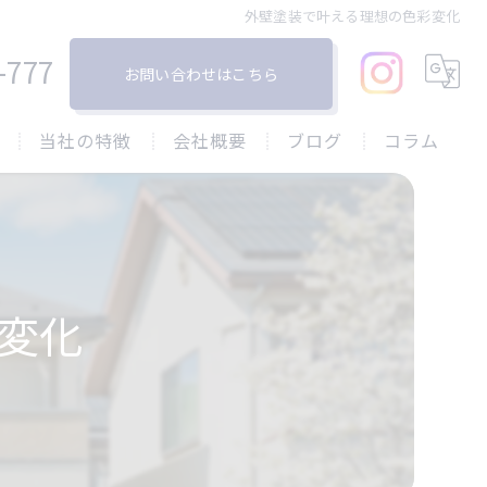
外壁塗装で叶える理想の色彩変化
-777
お問い合わせはこちら
当社の特徴
会社概要
ブログ
コラム
塗り替え
戸建て
屋根
変化
リフォーム
防水