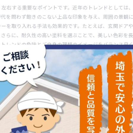
く左右する重要なポイントです。近年のトレンドとしては
時代を問わず飽きのこない上品な印象を与え、周囲の景観
ラーを取り入れる手法も効果的です。たとえば、玄関ドア
。さらに、耐久性の高い塗料を選ぶことで、美しい色彩を
、トレンドの色味とご自身の理想のイメージをバランス良
て住まいの魅力と個性が最大化され、新しい生活の楽しみが
まいを実現しよう
つだけでなく、耐久性やイメージチェンジにも大きな影響
す。たとえば、明るい色は広がりや清潔感を演出し、暗い
り、紫外線や雨風に強い耐久性の高い塗料を選ぶことで、
れたカラーバリエーションを活用することで、個性を表現
力を最大限に引き出す大切な工程。専門知識を活かし、耐