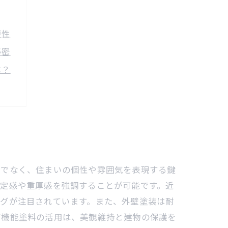
要性
秘密
は？
よう
談
コツ
とめ
けでなく、住まいの個性や雰囲気を表現する鍵
安定感や重厚感を強調することが可能です。近
ングが注目されています。また、外壁塗装は耐
高機能塗料の活用は、美観維持と建物の保護を