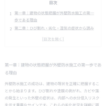
目次
第一章：建物の状態把握が外壁防水施工の第一
歩である理由
第二章：ひび割れ・劣化・湿気の症状から読み
解く適切な施工方法の選び方
第三章：材料選定のポイントと外壁防水の成功
事例紹介
第四章：施工の流れと注意すべき重要ポイント
第一章：建物の状態把握が外壁防水施工の第一歩であ
の解説
る理由
最終章：適切なメンテナンスで建物の耐久性を
長持ちさせる秘訣
外壁防水施工の成功は、建物の現状を正確に把握するこ
建物の寿命を延ばす！外壁防水施工がもたらす
とから始まります。ひび割れや塗膜の剥がれ、カビや藻
効果とは？
の発生といった外壁の症状は、内部への水分侵入リスク
専門家が教える、外壁防水施工前に必ずチェッ
を示す重要なサインです。これらの劣化状況を詳細に調