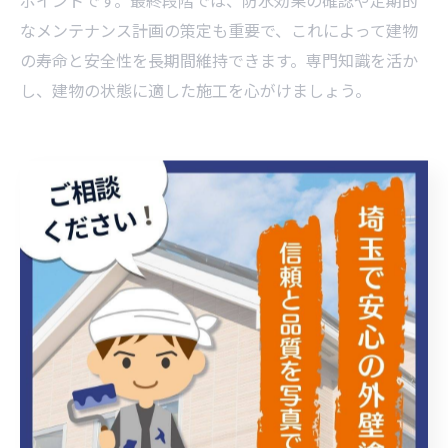
ポイントです。最終段階では、防水効果の確認や定期的
なメンテナンス計画の策定も重要で、これによって建物
の寿命と安全性を長期間維持できます。専門知識を活か
し、建物の状態に適した施工を心がけましょう。
最終章：適切なメンテナンスで建物の耐久性を長持ち
させる秘訣
外壁防水施工において最も大切なのは、建物の状態を的
確に把握することです。ひび割れや剥がれ、湿気の侵入
といった外壁の劣化症状は、防水施工の手法や使用する
材料を左右します。そのため、施工前に専門業者による
詳細な診断を受けることが推奨されます。診断結果に基
づき、適切な補修や下地処理を施すことで、防水効果を
最大限に引き出すことが可能です。また、施工後も定期