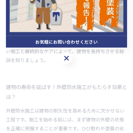
的なメンテナンスを欠かさず行うことが重要です。汚れ
の除去や小さなひび割れの補修を継続することで、外壁
の機能を長期間維持し、建物の耐久性を高めることがで
きます。こうした基礎的な管理が、建物の美観と安全性
お気軽にお問い合わせください
を保ち、結果として資産価値の維持に繋がります。正し
い施工と継続的なケアによって、建物を長持ちさせる秘
お気軽にお問い合わせください
訣を知りましょう。
建物の寿命を延ばす！外壁防水施工がもたらす効果と
は？
外壁防水施工は建物の耐久性を高めるために欠かせない
工程です。施工を始める前には、まず建物の外壁の状態
を正確に把握することが重要です。ひび割れや塗膜の劣