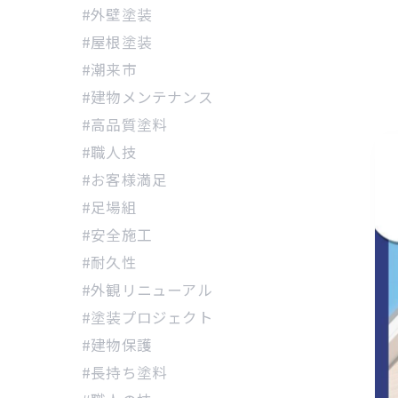
#外壁塗装
#屋根塗装
#潮来市
#建物メンテナンス
#高品質塗料
#職人技
#お客様満足
#足場組
#安全施工
#耐久性
#外観リニューアル
#塗装プロジェクト
#建物保護
#長持ち塗料