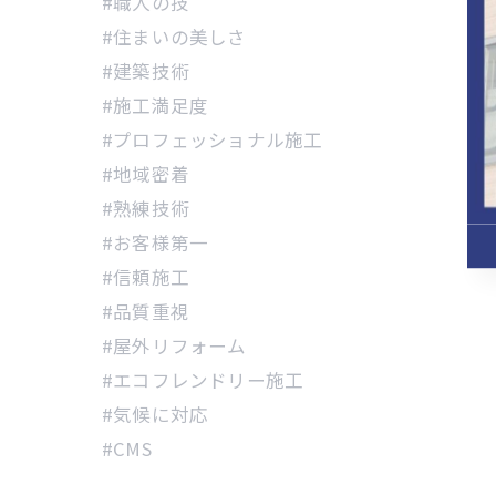
#職人の技
#住まいの美しさ
#建築技術
#施工満足度
#プロフェッショナル施工
#地域密着
#熟練技術
#お客様第一
#信頼施工
#品質重視
#屋外リフォーム
#エコフレンドリー施工
#気候に対応
#CMS