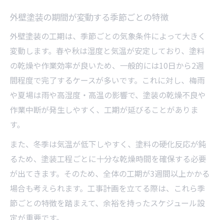
工事の流れ別に外壁塗装期間を確認
外壁塗装の期間が変動する季節ごとの特徴
外壁塗装工事の進行を遅らせる要因と対策
外壁塗装の工期は、季節ごとの気象条件によって大きく
工程ごとの外壁塗装期間を把握するメリッ
変動します。春や秋は湿度と気温が安定しており、塗料
ト
の乾燥や作業効率が良いため、一般的には10日から2週
外壁塗装期間が延びる場合のチェックポイ
間程度で完了するケースが多いです。これに対し、梅雨
ント
や夏場は雨や高湿度・高温の影響で、塗装の乾燥不良や
埼玉県で外壁塗装を長持ちさせるコツも紹介
作業中断が発生しやすく、工期が延びることがありま
す。
外壁塗装を長持ちさせるための施工ポイン
ト
また、冬季は気温が低下しやすく、塗料の硬化反応が鈍
埼玉県での外壁塗装メンテナンスの重要性
るため、塗装工程ごとに十分な乾燥時間を確保する必要
耐久性を高める塗装期間と工程の工夫
が出てきます。そのため、全体の工期が3週間以上かかる
場合も考えられます。工事計画を立てる際は、これら季
外壁塗装の期間と長持ちの関係を解説
節ごとの特徴を踏まえて、余裕を持ったスケジュール設
外壁塗装後の定期点検で寿命を延ばす方法
定が重要です。