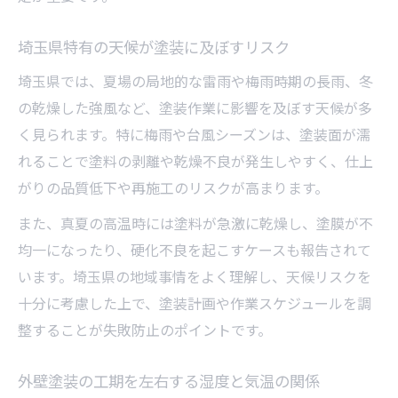
外壁塗装工事の流れとスムーズな計画作成法
外壁塗装の流れを把握して期間短縮を実現
埼玉県特有の天候が塗装に及ぼすリスク
スムーズな外壁塗装計画の立て方と注意点
埼玉県では、夏場の局地的な雷雨や梅雨時期の長雨、冬
外壁塗装期間に影響する工程見積もりのコ
の乾燥した強風など、塗装作業に影響を及ぼす天候が多
ツ
く見られます。特に梅雨や台風シーズンは、塗装面が濡
埼玉県で外壁塗装計画を立てる際のポイン
れることで塗料の剥離や乾燥不良が発生しやすく、仕上
ト
がりの品質低下や再施工のリスクが高まります。
外壁塗装の期間管理と工事段取りの基本
また、真夏の高温時には塗料が急激に乾燥し、塗膜が不
均一になったり、硬化不良を起こすケースも報告されて
います。埼玉県の地域事情をよく理解し、天候リスクを
十分に考慮した上で、塗装計画や作業スケジュールを調
整することが失敗防止のポイントです。
外壁塗装の工期を左右する湿度と気温の関係