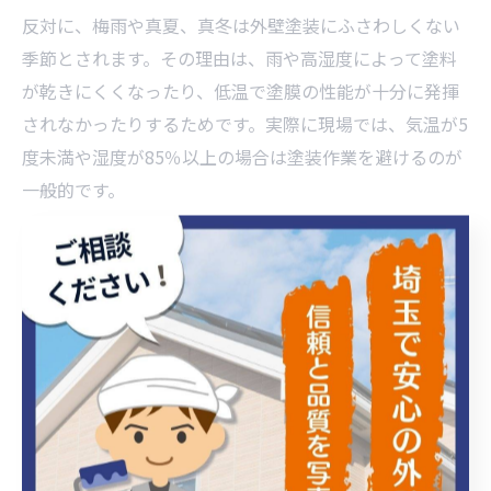
反対に、梅雨や真夏、真冬は外壁塗装にふさわしくない
季節とされます。その理由は、雨や高湿度によって塗料
が乾きにくくなったり、低温で塗膜の性能が十分に発揮
されなかったりするためです。実際に現場では、気温が5
度未満や湿度が85％以上の場合は塗装作業を避けるのが
一般的です。
季節選びに迷った場合は、埼玉県の地域事情に詳しい業
者へ相談することをおすすめします。業者は過去の施工
実績や気象データをもとに適切なアドバイスをしてくれ
るため、安心して工事計画を進められます。
埼玉県で外壁塗装を行う最適なタイミング
埼玉県で外壁塗装を行う最適なタイミングは、4～6月ま
たは9～11月といった春や秋が挙げられます。これらの