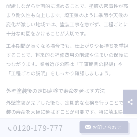
配慮しながら計画的に進めることで、塗膜の密着性が高
まり耐久性も向上します。埼玉県のように季節や天候の
変化が激しい地域では、塗装工事を急がず、工程ごとに
十分な時間をかけることが大切です。
工事期間が長くなる場合でも、仕上がりや長持ちを重視
することで、将来的な補修費用の削減や住まいの保護に
つながります。業者選びの際は「工事期間の根拠」や
「工程ごとの説明」をしっかり確認しましょう。
外壁塗装後の定期点検で寿命を延ばす方法
外壁塗装が完了した後も、定期的な点検を行うことで塗
装の寿命を大幅に延ばすことが可能です。特に埼玉県の
ように気温差や湿度の変動が大きい地域では、外壁の劣
0120-179-777
お問い合わせ
化サインを早期に発見することが重要となります。