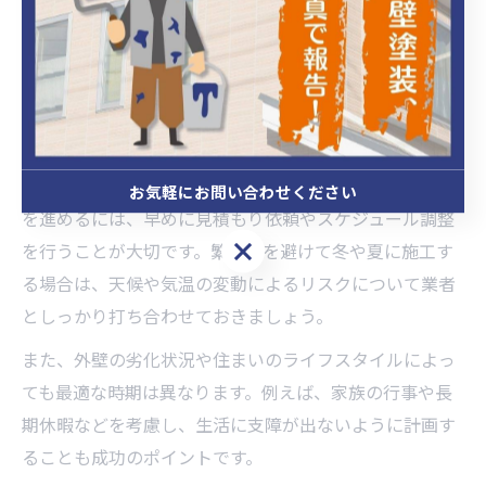
時期は気温が15～25度前後で推移し、湿度も比較的低い
ため、塗料の乾燥や仕上がりが良好となります。実際、
埼玉県の多くの施工業者がこのタイミングを推奨してい
ます。
ただし、春や秋は工事の需要が高まりやすく、業者の予
約が混み合う傾向があります。希望する時期に外壁塗装
お気軽にお問い合わせください
を進めるには、早めに見積もり依頼やスケジュール調整
お気軽にお問い合わせください
を行うことが大切です。繁忙期を避けて冬や夏に施工す
る場合は、天候や気温の変動によるリスクについて業者
としっかり打ち合わせておきましょう。
また、外壁の劣化状況や住まいのライフスタイルによっ
ても最適な時期は異なります。例えば、家族の行事や長
期休暇などを考慮し、生活に支障が出ないように計画す
ることも成功のポイントです。