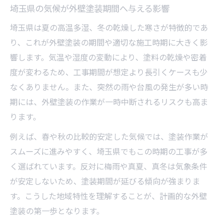
外壁塗装工期の遅延を防ぐ天候予測の重要
埼玉県の気候が外壁塗装期間へ与える影響
性
埼玉県は夏の高温多湿、冬の乾燥した寒さが特徴的であ
埼玉県で外壁塗装する際の気象情報活用法
り、これが外壁塗装の期間や適切な施工時期に大きく影
外壁塗装の工期管理と急な天候変化への対
響します。気温や湿度の変動により、塗料の乾燥や密着
応
度が変わるため、工事期間が想定より長引くケースも少
外壁塗装に最適な時期を見極めるポイント
なくありません。また、突然の雨や台風の発生が多い時
外壁塗装にふさわしい季節の見極め方
期には、外壁塗装の作業が一時中断されるリスクも高ま
ります。
埼玉県で外壁塗装を行う最適なタイミング
塗装に向かない月の特徴とその理由
例えば、春や秋の比較的安定した気候では、塗装作業が
スムーズに進みやすく、埼玉県でもこの時期の工事が多
外壁塗装の時期選びと期間短縮の関係性
く選ばれています。反対に梅雨や真夏、真冬は気象条件
外壁塗装の期間を考慮したスケジュール構
が安定しないため、塗装期間が延びる傾向が強まりま
築法
す。こうした地域特性を理解することが、計画的な外壁
工事工程ごとに把握したい外壁塗装期間の実態
塗装の第一歩となります。
外壁塗装の各工程で必要な標準的な期間