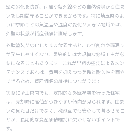
う
壁の劣化を防ぎ、雨風や紫外線などの自然環境から住ま
埼玉県の気候に合う外壁塗装時期の見極め
いを長期間守ることができるからです。特に埼玉県のよ
方
うに季節ごとの気温差や湿度の変化が大きい地域では、
外壁塗装寿命を延ばす適切なメンテナンス
外壁の状態が資産価値に直結します。
周期
外壁塗装が劣化したまま放置すると、ひび割れや雨漏り
費用を無駄にしない外壁塗装時期の選び方
が発生しやすくなり、最終的には大規模な修繕工事が必
埼玉県で知っておきたい補助金活用術
要になることもあります。これが早期の塗装によるメン
埼玉県の外壁塗装補助金制度の特徴と申請
テナンスであれば、費用を抑えつつ美観と耐久性を両立
方法
できるため、資産価値の維持につながります。
外壁塗装で利用できるリフォーム補助金一
実際に埼玉県内でも、定期的な外壁塗装を行った住宅
覧
は、売却時に高値がつきやすい傾向が見られます。住ま
遮熱塗料など機能性塗料への補助金活用法
いの見た目だけでなく、機能面でも安心して暮らせるこ
外壁塗装と一緒に使える住宅補助金の最新
とが、長期的な資産価値維持に欠かせないポイントで
情報
す。