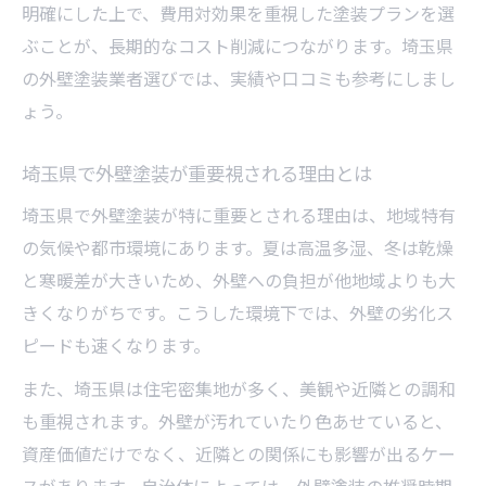
明確にした上で、費用対効果を重視した塗装プランを選
リフォーム費用を抑える外壁塗装の賢い選
ぶことが、長期的なコスト削減につながります。埼玉県
択
の外壁塗装業者選びでは、実績や口コミも参考にしまし
補助金活用で外壁塗装費用を抑える方法
ょう。
外壁塗装費用の追加請求を防ぐための対策
外壁塗装の色選びで後悔しないために
埼玉県で外壁塗装が重要視される理由とは
外壁塗装の色選びで失敗しないコツとは
埼玉県で外壁塗装が特に重要とされる理由は、地域特有
やめたほうがいい外壁の色とその理由
の気候や都市環境にあります。夏は高温多湿、冬は乾燥
と寒暖差が大きいため、外壁への負担が他地域よりも大
埼玉県の環境に合う外壁塗装の色選び基準
きくなりがちです。こうした環境下では、外壁の劣化ス
外壁塗装の色が住まいに与える心理的影響
ピードも速くなります。
外壁塗装で人気の色と後悔しない選び方
また、埼玉県は住宅密集地が多く、美観や近隣との調和
も重視されます。外壁が汚れていたり色あせていると、
資産価値だけでなく、近隣との関係にも影響が出るケー