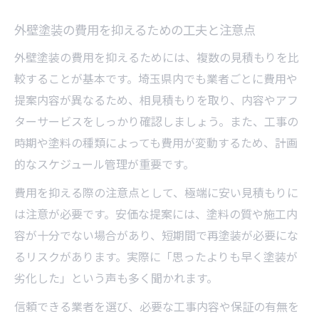
外壁塗装補助金を賢く活用するための注意
外壁塗装の費用を抑えるための工夫と注意点
点
外壁塗装を長持ちさせるための選び方
外壁塗装の費用を抑えるためには、複数の見積もりを比
較することが基本です。埼玉県内でも業者ごとに費用や
外壁塗装の耐久性を高める塗料の特徴
提案内容が異なるため、相見積もりを取り、内容やアフ
埼玉県で外壁塗装が長持ちする理由と選び
ターサービスをしっかり確認しましょう。また、工事の
方
時期や塗料の種類によっても費用が変動するため、計画
外壁塗装で失敗しない業者の選定基準
的なスケジュール管理が重要です。
外壁塗装の保証内容とアフターサービスの
費用を抑える際の注意点として、極端に安い見積もりに
重要性
は注意が必要です。安価な提案には、塗料の質や施工内
長期コスパで選ぶ外壁塗装のポイント
容が十分でない場合があり、短期間で再塗装が必要にな
費用相場を知り納得のリフォームを実現
るリスクがあります。実際に「思ったよりも早く塗装が
埼玉県の外壁塗装費用相場とその見積もり
劣化した」という声も多く聞かれます。
例
信頼できる業者を選び、必要な工事内容や保証の有無を
外壁塗装費用を左右する主なポイント解説