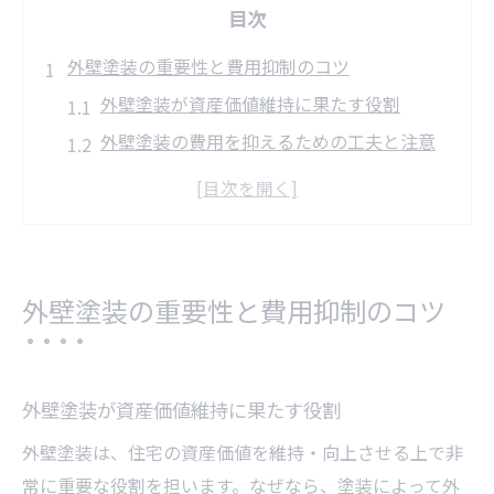
目次
外壁塗装の重要性と費用抑制のコツ
外壁塗装が資産価値維持に果たす役割
外壁塗装の費用を抑えるための工夫と注意
点
埼玉県で外壁塗装が重要視される理由とは
費用相場と外壁塗装の賢い見積もり比較術
埼玉県の補助金制度を活用した外壁塗装費
外壁塗装の重要性と費用抑制のコツ
用対策
住まいを守る外壁塗装の最適な時期とは
外壁塗装に適したタイミングと劣化のサイ
外壁塗装が資産価値維持に果たす役割
ン
外壁塗装は、住宅の資産価値を維持・向上させる上で非
20年以上放置した外壁塗装のリスクを知ろ
常に重要な役割を担います。なぜなら、塗装によって外