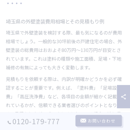
埼玉県の外壁塗装費用相場とその見積もり例
埼玉県で外壁塗装を検討する際、最も気になるのが費用
相場でしょう。一般的な30坪前後の戸建住宅の場合、外
壁塗装の総費用はおおよそ80万円～130万円が目安とさ
れています。これは塗料の種類や施工面積、足場・下地
補修の有無によっても大きく変動します。
見積もりを依頼する際は、内訳が明確かどうかを必ず確
認することが重要です。例えば、「塗料費」「足場設置
費」「高圧洗浄費」など、各項目の金額が細かく記載さ
れているかが、信頼できる業者選びのポイントとなりま
す。見積もり書が一式でまとめられている場合、追加費
0120-179-777
お問い合わせ
用が発生しやすいので注意が必要です。