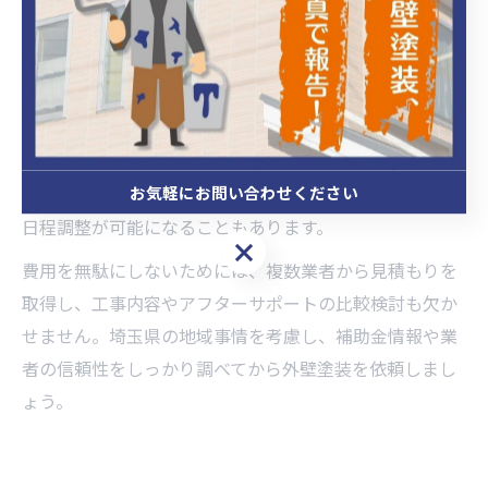
具体的には、各市町村で実施されている住宅リフォーム
補助金や遮熱塗料補助金などを調べ、申請条件や期間を
確認することが重要です。例えば、日高市や志木市では
外壁塗装助成金の受付が行われているケースがあり、申
請時期を逃さないよう注意が必要です。また、繁忙期を
お気軽にお問い合わせください
避けて工事を依頼することで、割安な見積もりや柔軟な
日程調整が可能になることもあります。
お気軽にお問い合わせください
費用を無駄にしないためには、複数業者から見積もりを
取得し、工事内容やアフターサポートの比較検討も欠か
せません。埼玉県の地域事情を考慮し、補助金情報や業
者の信頼性をしっかり調べてから外壁塗装を依頼しまし
ょう。