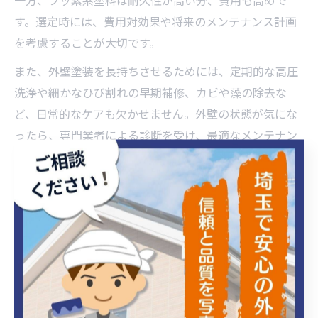
一方、フッ素系塗料は耐久性が高い分、費用も高めで
す。選定時には、費用対効果や将来のメンテナンス計画
を考慮することが大切です。
また、外壁塗装を長持ちさせるためには、定期的な高圧
洗浄や細かなひび割れの早期補修、カビや藻の除去な
ど、日常的なケアも欠かせません。外壁の状態が気にな
ったら、専門業者による診断を受け、最適なメンテナン
ス周期を相談しましょう。
費用を無駄にしない外壁塗装時期の選び方
外壁塗装の費用は、塗料の種類や施工面積、工事内容に
よって大きく変動しますが、適切な時期を選ぶことで余
計なコストを抑えることが可能です。埼玉県では、自治
体の補助金制度や助成金を活用することで、費用負担を
軽減できる場合があります。