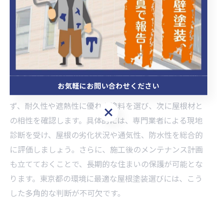
ことが重要です。具体的には、事前の現地調査やサンプ
ル塗装で仕上がりを確認するなど、段階的な確認を徹底
しましょう。
東京都での適切な屋根塗装判断方法
東京都で適切な屋根塗装を判断するには、都市特有の気
お気軽にお問い合わせください
象条件や周辺建物の影響を考慮することが重要です。ま
ず、耐久性や遮熱性に優れた塗料を選び、次に屋根材と
お気軽にお問い合わせください
の相性を確認します。具体的には、専門業者による現地
診断を受け、屋根の劣化状況や通気性、防水性を総合的
に評価しましょう。さらに、施工後のメンテナンス計画
も立てておくことで、長期的な住まいの保護が可能とな
ります。東京都の環境に最適な屋根塗装選びには、こう
した多角的な判断が不可欠です。