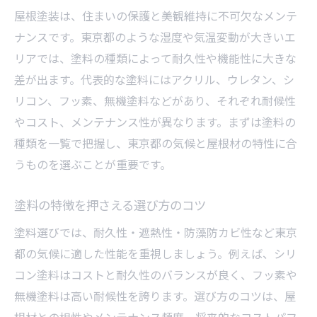
外壁塗装と比べる耐久性の違いを解説
屋根塗装は、住まいの保護と美観維持に不可欠なメンテ
東京都の屋根塗装で重視すべき性能
ナンスです。東京都のような湿度や気温変動が大きいエ
塗料の種類と耐用年数の関係を理解
リアでは、塗料の種類によって耐久性や機能性に大きな
差が出ます。代表的な塗料にはアクリル、ウレタン、シ
耐久性重視の屋根塗装で快適な住まい
リコン、フッ素、無機塗料などがあり、それぞれ耐候性
屋根塗装を選ぶ際の失敗しない基準
やコスト、メンテナンス性が異なります。まずは塗料の
屋根塗装の種類選びで迷わない基準
種類を一覧で把握し、東京都の気候と屋根材の特性に合
塗料の特徴と選び方をプロが徹底解説
うものを選ぶことが重要です。
塗料種類一覧と相性の良い屋根材とは
外壁塗装と屋根塗装の選択ポイント
塗料の特徴を押さえる選び方のコツ
用途別に見る屋根塗装の失敗例と対策
塗料選びでは、耐久性・遮熱性・防藻防カビ性など東京
東京都での適切な屋根塗装判断方法
都の気候に適した性能を重視しましょう。例えば、シリ
東京都の気候に強い塗料選びの秘訣
コン塗料はコストと耐久性のバランスが良く、フッ素や
無機塗料は高い耐候性を誇ります。選び方のコツは、屋
東京都の屋根塗装に最適な塗料種類とは