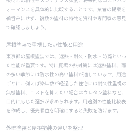
根材との相性やメンテナンス頻度、将来的なコストパフ
気候特性を活かした塗料選びのコツ
ォーマンスを具体的に比較することです。業者の提案を
屋根塗装で重要な耐水性と耐紫外線性
鵜呑みにせず、複数の塗料の特徴を資料や専門家の意見
塗料の種類と東京都の住環境の相性
で確認しましょう。
外壁塗装と屋根塗装の気候対応策
東京都で実践したい屋根塗装の秘訣
屋根塗装で重視したい性能と用途
シリコンとウレタン塗料の違いを解説
東京都の屋根塗装では、遮熱・耐久・防水・防藻といっ
屋根塗装で迷うシリコンとウレタン比較
た性能が重要です。特に夏場の熱対策には遮熱塗料、雨
耐久性とコストで選ぶ塗料種類の違い
の多い季節には防水性の高い塗料が適しています。用途
ごとに、例えば築年数が経過した住宅には耐久性重視の
屋根塗装に適した塗料の特徴を整理
無機塗料、コストを抑えたい場合はウレタン塗料など、
外壁塗装との違いも含めた塗料解説
目的に応じた選択が求められます。用途別の性能比較表
DIYにも活用できる塗料選びの視点
を作成し、優先順位を明確にすると失敗を防げます。
東京都でおすすめの塗料種類と選び方
AEP塗装とEP塗装の特徴を比較検証
外壁塗装と屋根塗装の違いを整理