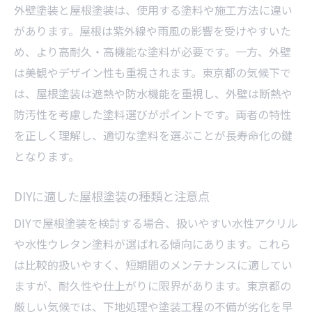
屋根塗装で注目のAEP塗装とEP塗装比較
外壁塗装と屋根塗装は、使用する塗料や施工方法に違い
塗料種類ごとの機能性と適用範囲を解説
があります。屋根は紫外線や雨風の影響を受けやすいた
AEP塗装とEP塗装の違いを専門家が検証
め、より高耐久・高機能な塗料が必要です。一方、外壁
東京都の屋根塗装で重視する性能とは
は美観やデザイン性も重視されます。東京都の気候下で
は、屋根塗装は遮熱や防水機能を重視し、外壁は断熱や
塗料選びと用途別の賢い判断基準
防汚性を考慮した塗料選びがポイントです。両者の特性
外壁塗装でも役立つ塗料知識を紹介
を正しく理解し、適切な塗料を選ぶことが長寿命化の鍵
塗料種類一覧で見る屋根塗装の最前線
となります。
屋根塗装と塗料種類一覧の最新トレンド
注目の塗料ランキングと特徴を徹底解説
DIYに適した屋根塗装の種類と注意点
屋根塗装で重要な塗料の用途別比較
DIYで屋根塗装を検討する場合、扱いやすい水性アクリル
DIYにも使える話題の塗料種類を紹介
や水性ウレタン塗料が選ばれる傾向にあります。これら
外壁塗装の種類と屋根塗装の関連性
は比較的扱いやすく、短期間のメンテナンスに適してい
東京都で選ばれる最新屋根塗装情報
ますが、耐久性や仕上がりに限界があります。東京都の
厳しい気候では、下地処理や塗装工程の不備が劣化を早
屋根塗装の最強塗料を見極める方法