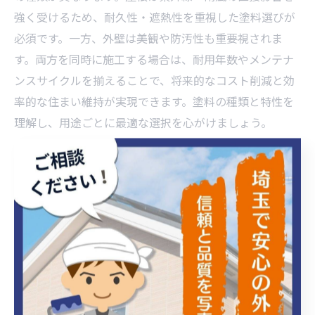
強く受けるため、耐久性・遮熱性を重視した塗料選びが
必須です。一方、外壁は美観や防汚性も重要視されま
す。両方を同時に施工する場合は、耐用年数やメンテナ
ンスサイクルを揃えることで、将来的なコスト削減と効
率的な住まい維持が実現できます。塗料の種類と特性を
理解し、用途ごとに最適な選択を心がけましょう。
用途別に見る屋根塗装の失敗例と対策
屋根塗装でよくある失敗例には、塗料の種類選定ミスや
下地処理不足が挙げられます。例えば、耐久性の低い塗
料を選び数年で剥離したケースや、遮熱性を考慮せず夏
場に室内が暑くなった事例があります。対策としては、
用途に応じて「耐用年数」「遮熱・断熱性能」「防水
性」を明確に比較検討し、専門業者と相談しながら選ぶ