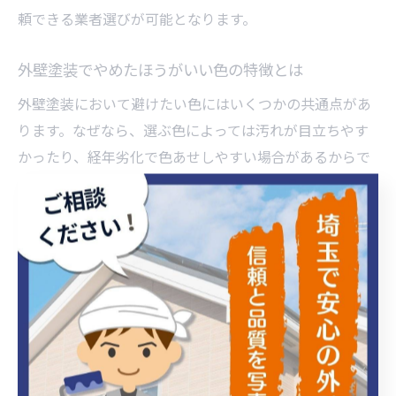
頼できる業者選びが可能となります。
外壁塗装でやめたほうがいい色の特徴とは
外壁塗装において避けたい色にはいくつかの共通点があ
ります。なぜなら、選ぶ色によっては汚れが目立ちやす
かったり、経年劣化で色あせしやすい場合があるからで
す。例えば、極端に濃い色や鮮やかすぎる色は、紫外線
による色あせやチョーキング現象が発生しやすく、頻繁
なメンテナンスが必要となることも。反対に、白などの
明るすぎる色は汚れがつきやすい傾向があります。長く
美観を保つためには、周囲の環境やメンテナンス性も考
慮し、中間色や落ち着いたトーンを選ぶことが賢明で
す。
外壁塗装を20年放置した場合のリスク解説