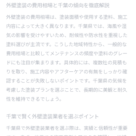
外壁塗装の費用相場と千葉の傾向を徹底解説
千葉県で失敗しない外壁メンテナンス術
外壁塗装の費用相場は、塗装面積や使用する塗料、施工
外壁塗装のメンテナンス周期と見極め方
内容によって大きく異なります。千葉県では、海風や湿
千葉県で信頼できる外壁塗装業者の探し方
気の影響を受けやすいため、耐候性や防水性を重視した
外壁塗装後も安心のメンテナンスポイント
塗料選びが主流です。こうした地域特性から、一般的な
外壁塗装の寿命と長持ちさせるコツを解説
費用相場と比較してメンテナンスの頻度や塗料のグレー
千葉の外壁塗装で多い失敗例とその対策
ドにも注目が集まります。具体的には、複数社の見積も
外壁塗装の口コミでわかるメンテナンス実
りを取り、施工内容やアフターケアの有無をしっかり確
態
認することが失敗しないポイントです。千葉県の気候を
考慮した塗装プランを選ぶことで、長期的に美観と耐久
外壁塗装を検討するなら知っておきたい注意点
性を維持できるでしょう。
外壁塗装の色選びで後悔しないための工夫
外壁塗装の悪質業者に注意すべきポイント
千葉で賢く外壁塗装業者を選ぶポイント
外壁塗装でやめたほうがいい色の特徴とは
千葉県で外壁塗装業者を選ぶ際は、実績と信頼性が重要
外壁塗装を20年放置した場合のリスク解説