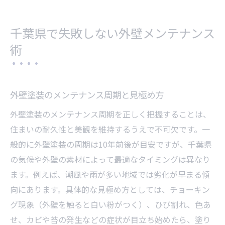
る
外壁塗装の選び方で差が出る長持ちの秘訣
外壁塗装の色選びと失敗しないポイント
千葉県で失敗しない外壁メンテナンス
外壁塗装の事例に学ぶ理想の仕上がりとは
術
外壁塗装で得られる耐久性向上の工夫集
千葉で外壁塗装を成功させる最適な進め方
外壁塗装のメンテナンス周期と見極め方
外壁塗装のメンテナンス周期を正しく把握することは、
住まいの耐久性と美観を維持するうえで不可欠です。一
般的に外壁塗装の周期は10年前後が目安ですが、千葉県
の気候や外壁の素材によって最適なタイミングは異なり
ます。例えば、潮風や雨が多い地域では劣化が早まる傾
向にあります。具体的な見極め方としては、チョーキン
グ現象（外壁を触ると白い粉がつく）、ひび割れ、色あ
せ、カビや苔の発生などの症状が目立ち始めたら、塗り