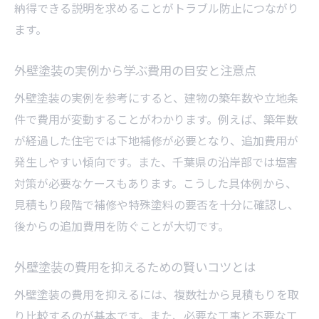
理由
納得できる説明を求めることがトラブル防止につながり
千葉で安心できる外壁塗装業者の選び方
ます。
外壁塗装で悪質業者を見抜く具体的な方法
外壁塗装の実例から学ぶ費用の目安と注意点
外壁塗装の契約前に必ず確認したいポイン
ト
外壁塗装の実例を参考にすると、建物の築年数や立地条
件で費用が変動することがわかります。例えば、築年数
外壁塗装のトラブル事例と対策方法を解説
が経過した住宅では下地補修が必要となり、追加費用が
千葉県の外壁塗装口コミで信頼性を見極め
発生しやすい傾向です。また、千葉県の沿岸部では塩害
る
対策が必要なケースもあります。こうした具体例から、
口コミから探る千葉県外壁塗装の実態
見積もり段階で補修や特殊塗料の要否を十分に確認し、
外壁塗装の口コミで見る千葉県の業者事情
後からの追加費用を防ぐことが大切です。
外壁塗装の評判からわかる千葉の傾向分析
外壁塗装の体験談に学ぶ失敗と成功の分か
外壁塗装の費用を抑えるための賢いコツとは
れ道
外壁塗装の費用を抑えるには、複数社から見積もりを取
千葉の外壁塗装ランキングが示す人気の理
り比較するのが基本です。また、必要な工事と不要な工