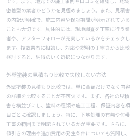
です。まず、地元での施工事例や口コミを確認し、地域
外壁塗装の見積もり時に必ず確認すべき点
密着型の業者かどうかを見極めましょう。また、見積書
千葉県の外壁塗装口コミに見る注意点まと
の内訳が明確で、施工内容や保証期間が明示されている
め
ことも大切です。具体的には、現地調査を丁寧に行う業
助成金を活用した外壁塗装の新常識
者や、アフターフォローが充実しているかをチェックし
千葉市外壁塗装の助成金最新情報を紹介
ます。複数業者に相談し、対応や説明の丁寧さから比較
検討すると、納得のいく選択につながります。
外壁塗装助成金の申請手順と注意点まとめ
外壁塗装で使える補助金制度の賢い活用法
外壁塗装の見積もり比較で失敗しない方法
千葉県で外壁塗装助成金を受けるための条
外壁塗装の見積もり比較では、単に金額だけでなく内容
件
の詳細を比較することが不可欠です。まず、各社の見積
外壁塗装の費用負担を減らす助成金の実態
書を横並びにし、塗料の種類や施工工程、保証内容を項
助成金利用でお得に外壁塗装するコツとは
目ごとに確認しましょう。特に、下地処理の有無や付帯
悪質業者を見抜く千葉の外壁塗装対策
工事の範囲まで明記されているかが重要です。さらに、
外壁塗装の悪質業者リストに注意が必要な
値引きの理由や追加費用の発生条件についても質問し、