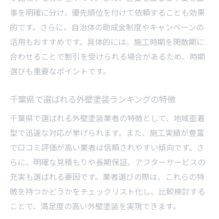
由
事を明確に分け、優先順位を付けて依頼することも効果
外壁塗装の口コミサイト活用で賢く選ぶ方
的です。さらに、自治体の助成金制度やキャンペーンの
法
活用もおすすめです。具体的には、施工時期を閑散期に
口コミでわかった外壁塗装費用の相場感
合わせることで割引を受けられる場合があるため、時期
選びも重要なポイントです。
外壁塗装のタイミングとメンテナンスのコツ
外壁塗装の最適なタイミングと見極め方
千葉県で選ばれる外壁塗装ランキングの特徴
外壁塗装の寿命を延ばすメンテナンス法
千葉県で選ばれる外壁塗装業者の特徴として、地域密着
外壁塗装の劣化サインと早期対応の重要性
型で迅速な対応が挙げられます。また、施工実績が豊富
外壁塗装を長持ちさせるための日常ケア
で口コミ評価が高い業者は信頼されやすい傾向です。さ
外壁塗装の周期と千葉県の気候との関係
らに、明確な見積もりや長期保証、アフターサービスの
外壁塗装のメンテナンス費用の目安を解説
充実も選ばれる要因です。業者選びの際は、これらの特
美観と耐久性を守る外壁塗装の最適解
徴を持つかどうかをチェックリスト化し、比較検討する
外壁塗装で住宅の美観と耐久性を両立させ
ことで、満足度の高い外壁塗装を実現できます。