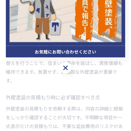
外壁塗装を20年放置すると、住宅の美観だけでなく耐久
性や資産価値にも深刻な影響を及ぼします。理由は、防
水性や保護機能が低下し、ひび割れやカビ、雨漏りなど
のトラブルが発生しやすくなるためです。実際、劣化し
た外壁は修繕費用が高額になるケースも多く、早めのメ
お気軽にお問い合わせください
ンテナンスが経済的にも有利です。定期的な点検や塗り
替えを行うことで、住まいの寿命を延ばし、資産価値も
お気軽にお問い合わせください
維持できます。放置せず、計画的な外壁塗装が重要で
す。
外壁塗装の見積もり時に必ず確認すべき点
外壁塗装の見積もりを依頼する際は、内容の詳細と根拠
をしっかり確認することが大切です。不明瞭な項目や一
式表示だけの見積もりは、不要な追加費用のリスクがあ