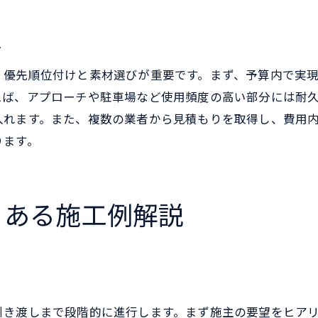
外構工事の費用別おすすめプラン考察
外構工事で予算と満足度を両立する方法
ト
外構工事200万円のリアルな事例紹介
、優先順位付けと素材選びが重要です。まず、予算内で実
外構工事の費用を抑えるアイデアと工夫
えば、アプローチや駐車場など使用頻度の高い部分には耐
外構工事の費用調整術と満足度向上のヒント
入れます。また、複数の業者から見積もりを取得し、費用
外構工事の費用を無理なく抑える方法
ります。
施工例で学ぶ外構工事費用調整の実践術
外構工事で満足度を高めるための工夫
後悔しない外構工事の費用配分ポイント
くある施工例解説
外構工事のコストダウン事例を徹底解説
費用と満足度を両立する外構工事のヒント
後悔しないための外構工事成功ガイド
外構工事で後悔しないための事前準備法
引き渡しまで段階的に進行します。まず施主の要望をヒア