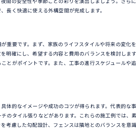
、夜間の安全性や季節ごとの彩りを演出しましょう。さら
外構工事のプロが教えるおしゃれの秘訣
で、長く快適に使える外構空間が完成します。
外構工事の施工例から学ぶデザイン選び
外構工事で理想の庭づくりを実現するコツ
フェンスや駐車場を含む外構工事実例集
備が重要です。まず、家族のライフスタイルや将来の変化
フェンス設置の外構工事実例と施工ポイント
定を明確にし、希望する内容と費用のバランスを検討しま
駐車場中心の外構工事施工例を徹底紹介
ることがポイントです。また、工事の進行スケジュールや
コンクリート施工例でわかる外構工事の流れ
おしゃれな外構工事事例に学ぶレイアウト術
お気軽にお問い合わせください
お気軽にお問い合わせください
フェンス・駐車場の外構工事費用相場を解説
実例で見る外構工事の成功パターン集
、具体的なイメージや成功のコツが得られます。代表的な
予算に合わせた外構工事プランの考え方
ーチのタイル張りなどがあります。これらの施工例では、
外構工事を予算内で実現するプラン作成法
けを考慮した勾配設計、フェンスは隣地とのバランスを意
施工例から学ぶ外構工事費用調整のコツ