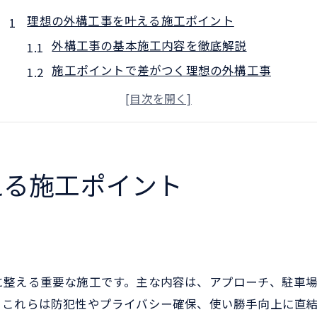
理想の外構工事を叶える施工ポイント
外構工事の基本施工内容を徹底解説
施工ポイントで差がつく理想の外構工事
おしゃれで機能的な外構工事の秘訣
外構工事で失敗しない計画の立て方
外構工事の施工例から学ぶ成功のコツ
費用とデザイン両立の外構工事ポイント
える施工ポイント
外構工事の流れとよくある施工例解説
外構工事の施工例でわかる全体の流れ
駐車場やフェンス中心の外構工事流れ
外構工事の主要工程と注意点の解説
に整える重要な施工です。主な内容は、アプローチ、駐車
代表的な外構工事施工例を事例で紹介
。これらは防犯性やプライバシー確保、使い勝手向上に直