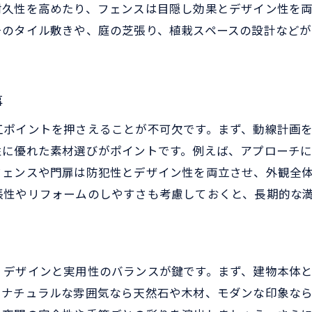
外構工事の流れを押さえるポイント
耐久性を高めたり、フェンスは目隠し効果とデザイン性を
外構工事の着工から完成までの進め方
チのタイル敷きや、庭の芝張り、植栽スペースの設計など
費用相場から見る外構工事の選び方
外構工事の費用相場を徹底比較する方法
施工例から導く外構工事費用の目安
事
外構工事の費用とプラン選択のコツ
工ポイントを押さえることが不可欠です。まず、動線計画
外構工事の予算設定で失敗しない秘訣
性に優れた素材選びがポイントです。例えば、アプローチ
費用相場を知り外構工事を賢く選ぶ
フェンスや門扉は防犯性とデザイン性を両立させ、外観全
張性やリフォームのしやすさも考慮しておくと、長期的な
外構工事の金額別おすすめプラン紹介
おしゃれな外構を実現するためのコツ
外構工事でセンスのいい仕上がりに近づく方法
施工例が示すおしゃれな外構工事の共通点
、デザインと実用性のバランスが鍵です。まず、建物本体
、ナチュラルな雰囲気なら天然石や木材、モダンな印象な
外構工事で叶えるデザイン性と機能性の両立