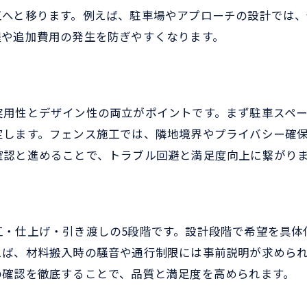
工へと移ります。例えば、駐車場やアプローチの設計では
外構工事の業者選びで失敗しないコツ
程や追加費用の発生を防ぎやすくなります。
施工例から学ぶ外構工事トラブル回避策
外構工事成功のための具体的なポイント
外構工事で満足度を上げる実践ガイド
理想の外構工事を実現するための注意点
実用性とデザイン性の両立がポイントです。まず駐車スペ
定します。フェンス施工では、隣地境界やプライバシー確
確認と進めることで、トラブル回避と満足度向上に繋がり
工・仕上げ・引き渡しの5段階です。設計段階で希望を具体
えば、材料搬入時の騒音や通行制限には事前説明が求めら
の確認を徹底することで、品質と満足度を高められます。