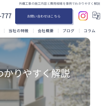
外構工事の施工内容と費用相場を事例でわかりやすく解説
-777
お問い合わせはこちら
当社の特徴
会社概要
ブログ
コラム
塗り替え
戸建て
屋根
わかりやすく解説
リフォーム
防水