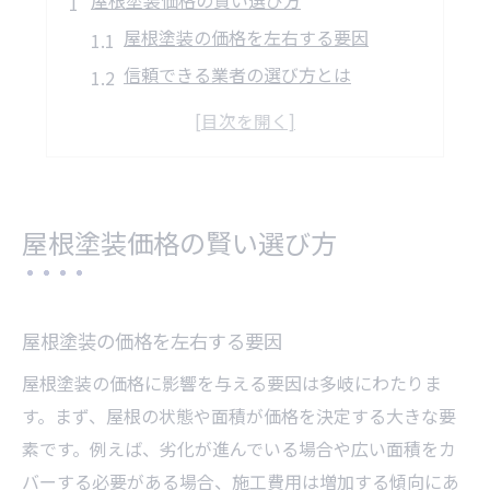
屋根塗装価格の賢い選び方
屋根塗装の価格を左右する要因
信頼できる業者の選び方とは
塗料選びが価格に与える影響
見積もり比較で失敗しない方法
価格交渉で得するためのポイント
保証内容を確認する大切さ
屋根塗装価格の賢い選び方
上手に屋根塗装価格を抑える方法
DIYと業者依頼のメリット比較
適正価格を知るための調査法
屋根塗装の価格を左右する要因
季節に応じた価格戦略の活用
屋根塗装の価格に影響を与える要因は多岐にわたりま
複数業者への見積もり依頼の効果
す。まず、屋根の状態や面積が価格を決定する大きな要
キャンペーンを利用して節約
素です。例えば、劣化が進んでいる場合や広い面積をカ
バーする必要がある場合、施工費用は増加する傾向にあ
長期保証で維持費用を削減