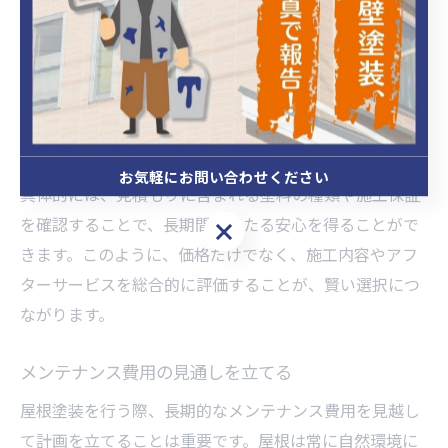
内で最大の効果を得るためです。しかし、価格のみを基
準に判断することはリスクも伴います。安価な施工は、
短期間での劣化や追加費用が発生する可能性がありま
す。実際、安価な塗料を使用した場合、耐久性が低く、
再塗装の頻度が増えることがあります。これを防ぐため
には、価格と品質のバランスを考えることが重要です。
お気軽にお問い合わせください
具体的には、見積もりに含まれる塗料の種類や施工保証
を確認することで、長期間にわたる安心を得ることがで
お気軽にお問い合わせください
きます。このように、価格だけでなく、施工内容やアフ
ターサービスを総合的に評価することが、賢い選択につ
ながります。
メンテナンス費用の見通しを立てる
屋根塗装を行う際、長期的なメンテナンス費用を見越し
て計画を立てることは重要です。屋根は常に自然環境に