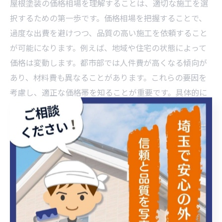
屋根塗装の価格相場を理解することは、適切な施工を選
択するための第一歩です。価格相場を把握することで、
過度な出費を避けつつ、品質の高い施工を依頼すること
が可能になります。例えば、地域や住宅の状態によって
価格は変動します。都市部では人件費が高くなる傾向が
あり、材料費も異なることがあります。これらの要因を
考慮し、適正な価格帯を知ることが重要です。具体的に
は、複数の業者から見積もりを取り寄せ、比較すること
で、自分の予算に合った選択ができます。こうした情報
を基に、屋根塗装にかかる費用を正確に見積もることが
できれば、長期間にわたり住まいを守るための最適な選
択が可能となります。
価格を重視する理由と注意点
屋根塗装において価格を重視する理由は、限られた予算