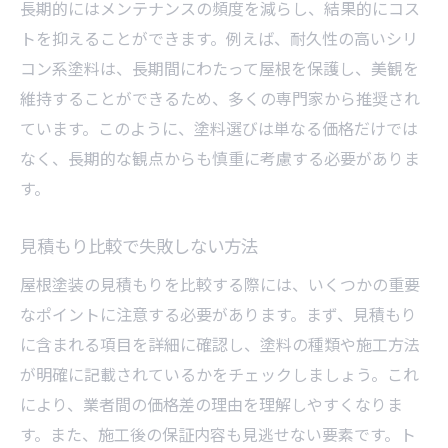
長期的にはメンテナンスの頻度を減らし、結果的にコス
業者選びで得られる価格メリット
トを抑えることができます。例えば、耐久性の高いシリ
保証期間の選択で維持費を節約
コン系塗料は、長期間にわたって屋根を保護し、美観を
賢く選ぶ屋根塗装の価格ガイド
維持することができるため、多くの専門家から推奨され
屋根塗装の価格予算を立てる方法
ています。このように、塗料選びは単なる価格だけでは
価格に見合った業者の選び方
なく、長期的な観点からも慎重に考慮する必要がありま
信頼できる見積もりの見極め方
す。
価格交渉での成功ポイント
見積もり比較で失敗しない方法
保証内容を確認する重要性
屋根塗装の見積もりを比較する際には、いくつかの重要
価格と品質を兼ね備えた選択
なポイントに注意する必要があります。まず、見積もり
屋根塗装価格を比較し賢く選ぶ
に含まれる項目を詳細に確認し、塗料の種類や施工方法
複数の見積もりで価格を比較する利点
が明確に記載されているかをチェックしましょう。これ
見積もりの読み解き方とポイント
により、業者間の価格差の理由を理解しやすくなりま
価格交渉で得られる最大の利点
す。また、施工後の保証内容も見逃せない要素です。ト