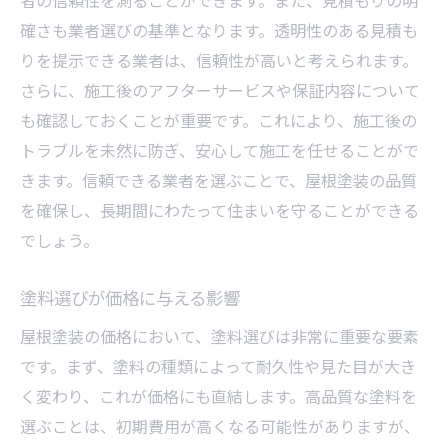
者の信頼性を測ることができます。また、見積もりの明
保証を含めた総合的な価格評価
確さも業者選びの基準となります。透明性のある見積も
屋根塗装の価格相場と選び方
りを提示できる業者は、信頼性が高いと考えられます。
さらに、施工後のアフターサービスや保証内容について
屋根塗装の価格に影響する要素
も確認しておくことが重要です。これにより、施工後の
相場を基にした業者選びのコツ
トラブルを未然に防ぎ、安心して施工を任せることがで
価格帯と目的に合った塗料選択
きます。信頼できる業者を選ぶことで、屋根塗装の品質
屋根塗装業者の選び方のポイント
を確保し、長期間にわたって住まいを守ることができる
価格交渉で得られるメリット
でしょう。
正しい価格相場の情報源とは
屋根塗装費用を抑えるためのコツ
塗料選びが価格に与える影響
塗料選びでコストを削減する方法
屋根塗装の価格において、塗料選びは非常に重要な要素
見積もりで注意したい価格要素
です。まず、塗料の種類によって耐久性や見た目が大き
く変わり、これが価格にも直結します。高品質な塗料を
DIYのメリットとデメリット
選ぶことは、初期費用が高くなる可能性がありますが、
季節を選んで価格を抑えるテクニック