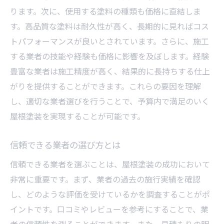
ります。次に、使用する塗料の種類も価格に直結しま
屋根塗装の価格を知る重要性
す。高品質な塗料は耐久性が高く、長期的に見ればコス
屋根塗装の価格相場を理解する意義
トパフォーマンスが良いとされています。さらに、施工
価格を重視する理由と注意点
する業者の技能や経験も価格に影響を及ぼします。経験
メンテナンス費用の見通しを立てる
豊富な業者は施工精度が高く、結果的に長持ちする仕上
価格に見合った品質を選ぶ方法
がりを提供することができます。これらの要因を理解
知識不足が招く高額請求の回避法
し、適切な業者選びを行うことで、予算内で満足のいく
屋根塗装を実現することが可能です。
価格情報の収集で安心施工
屋根塗装を依頼する際の価格ポイント
信頼できる業者の選び方とは
屋根塗装前に確認すべき価格条件
信頼できる業者を選ぶことは、屋根塗装の成功において
価格交渉での注意点と成功例
非常に重要です。まず、業者の過去の施行実績を確認
見積もり時に知るべき価格要素
し、どのような評価を受けているかを調査することがポ
屋根塗装の付加価値を見極める
イントです。口コミやレビューを参考にすることで、業
価格と品質のバランスを保つ秘訣