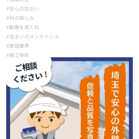
#安心の住まい
#秋の楽しみ
#動画を見てね
#住まいのメンテナンス
#建設業界
#施工技術
#住まいづくり
#快適な住まい
#DIYファン
#安全第一
#家のケア
#建物の保護
#建築好き
#インテリア
#知識が増える